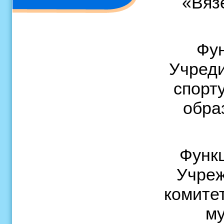
«Вяз
Фун
Учред
спорт
обра
Функ
Учреж
комите
му