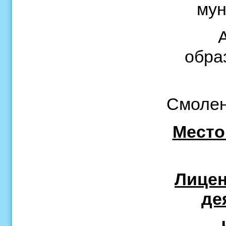
мун
обра
Смоленс
Место
Лицен
де