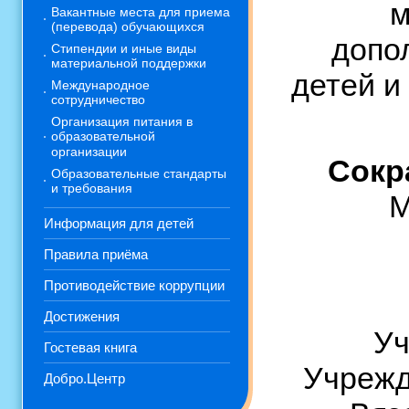
м
Вакантные места для приема
(перевода) обучающихся
допо
Стипендии и иные виды
материальной поддержки
детей и
Международное
сотрудничество
Организация питания в
образовательной
организации
Сокр
Образовательные стандарты
и требования
М
Информация для детей
Правила приёма
Противодействие коррупции
Достижения
Уч
Гостевая книга
Учрежд
Добро.Центр