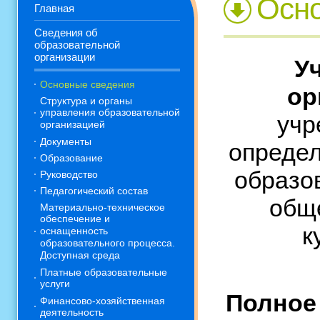
Осно
Главная
Сведения об
образовательной
организации
У
Основные сведения
ор
Структура и органы
управления образовательной
учр
организацией
Документы
определ
Образование
образо
Руководство
Педагогический состав
общ
Материально-техническое
обеспечение и
к
оснащенность
образовательного процесса.
Доступная среда
Платные образовательные
услуги
Полное
Финансово-хозяйственная
деятельность